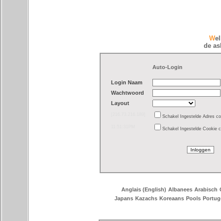
W
de as
Auto-Login
Login Naam
Wachtwoord
Layout
[216.73.216.189]
Schakel Ingestelde Adres con
11:51:31PM
Schakel Ingestelde Cookie c
Anglais (English)
Albanees
Arabisch
Japans
Kazachs
Koreaans
Pools
Portug