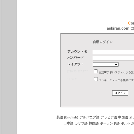
C
askiran.
自動ログイン
アカウント名
パスワード
レイアウト
[216.73.217.174]
固定IPアドレスチェックを
11:56:41
クッキーチェックを無効にす
英語 (English)
アルバニア語
アラビア語
中国語
オ
日本語
カザフ語
韓国語
ポーランド語
ポルトガ