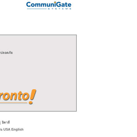
มปลอดภัย
ู
อิตาลี
รน
USA English