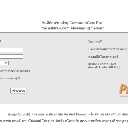
ยินดีต้อนรับเข้าสู่ CommuniGate Pro,
the askiran.com Messaging Server!
n
ไดเรกทอรี
ประกาศนียบัตรการรักษาควา
ส่งเมล์ถึงโพสมาสเตอร์
Install Pronto! AIR
(install Adobe AIR first)
น การตรวจสอบไอพีแอดเดรส
 การตรวจสอบคุ๊กกี้
อังกฤษ(English)
ภาษาแอลเบเนีย
อารบิค
จีน
ดัตช์
Finnish
ฝรั่งเศส
เยอรมัน
กรีก
ชาวฮิบร
่น
คาซัค
เกาหลี
ภาษาโปแลนด์
โปรตุเกส
รัสเซีย
สโลวาเกีย
สเปน
ภาษาไทย
ภาษาตุรกี
ชาวยูเค