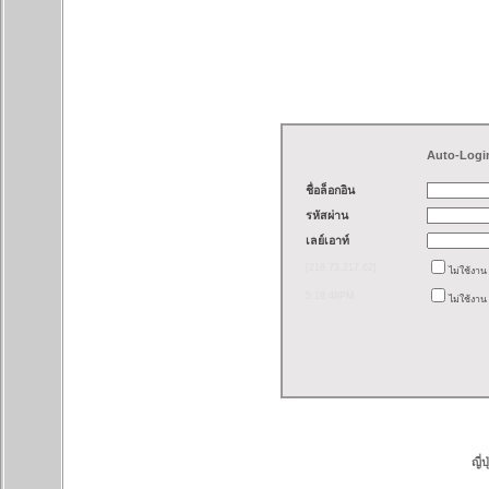
Auto-Logi
ชื่อล็อกอิน
รหัสผ่าน
เลย์เอาท์
[216.73.217.62]
ไม่ใช้งา
5:18:48PM
ไม่ใช้งาน
ญี่ปุ